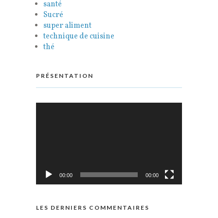
santé
Sucré
super aliment
technique de cuisine
thé
PRÉSENTATION
Lecteur
vidéo
00:00
00:00
LES DERNIERS COMMENTAIRES