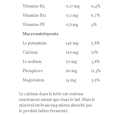
Vitamine B2
0,17 mg
9,4%
Vitamine B12
0,2 mg
6,7%
Vitamine PP
0,8 mg
4%
Macronutriments
Le potassium
146 mg
5,8%
Calcium
120 mg
12%
Le sodium
50 mg
3,8%
Phosphore
90 mg
11,3%
Magnésium
14 mg
3,5%
Le calcium dans le kéfir est contenu
exactement autant que dans le lait. Mais le
minéral est beaucoup mieux absorbé par
le produit laitier fermenté.