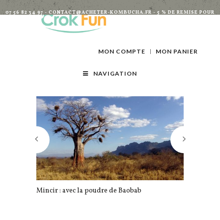
07 56 82 34 97 - CONTACT@ACHETER-KOMBUCHA.FR - 5 % DE REMISE POUR
TOUTES INSCRIPTIONS À LA NEWSLETTER
MON COMPTE
MON PANIER
NAVIGATION
Mincir : avec la poudre de Baobab
Et si vous r