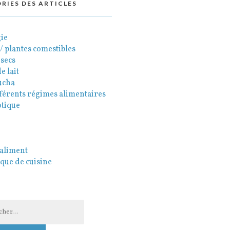
RIES DES ARTICLES
ie
 / plantes comestibles
 secs
e lait
ucha
fférents régimes alimentaires
otique
 aliment
que de cuisine
her :