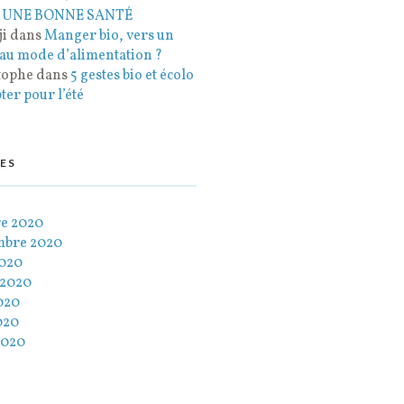
 UNE BONNE SANTÉ
i
dans
Manger bio, vers un
au mode d’alimentation ?
tophe
dans
5 gestes bio et écolo
ter pour l’été
ES
re 2020
mbre 2020
2020
t 2020
020
020
2020