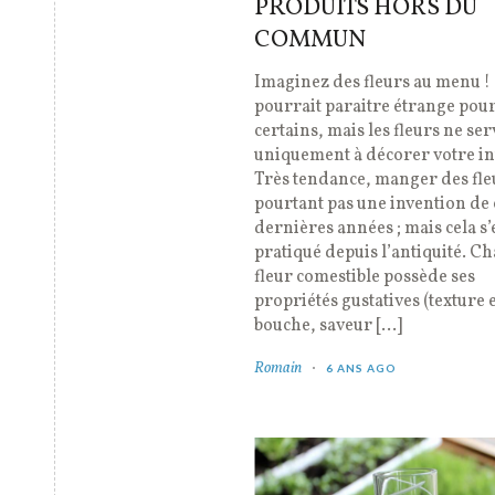
PRODUITS HORS DU
COMMUN
Imaginez des fleurs au menu !
pourrait paraitre étrange pou
certains, mais les fleurs ne se
uniquement à décorer votre in
Très tendance, manger des fleu
pourtant pas une invention de 
dernières années ; mais cela s’
pratiqué depuis l’antiquité. C
fleur comestible possède ses
propriétés gustatives (texture 
bouche, saveur […]
Romain
6 ANS AGO