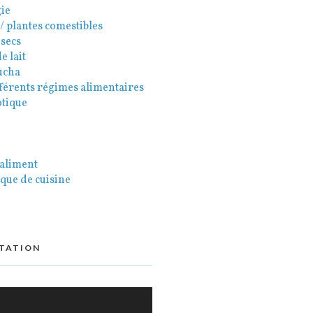
ie
 / plantes comestibles
 secs
e lait
ucha
fférents régimes alimentaires
otique
 aliment
que de cuisine
TATION