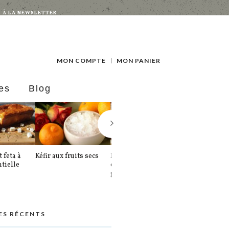
S À LA NEWSLETTER
MON COMPTE
MON PANIER
es
Blog
 feta à
Kéfir aux fruits secs
Knækbrød ou
Les muffins 
ntielle
crackers danois aux
thé matcha,
graines
amandes et
cranberries
ES RÉCENTS