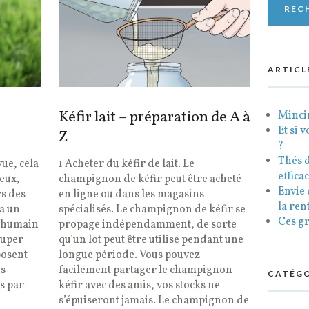
ARTICL
Kéfir lait – préparation de A à
Mincir
Et si 
Z
?
Thés d
ue, cela
1 Acheter du kéfir de lait. Le
efficac
eux,
champignon de kéfir peut être acheté
Envie 
rs des
en ligne ou dans les magasins
la ren
a un
spécialisés. Le champignon de kéfir se
Ces gr
ps humain
propage indépendamment, de sorte
 super
qu’un lot peut être utilisé pendant une
posent
longue période. Vous pouvez
ns
facilement partager le champignon
CATÉGO
s par
kéfir avec des amis, vos stocks ne
s’épuiseront jamais. Le champignon de