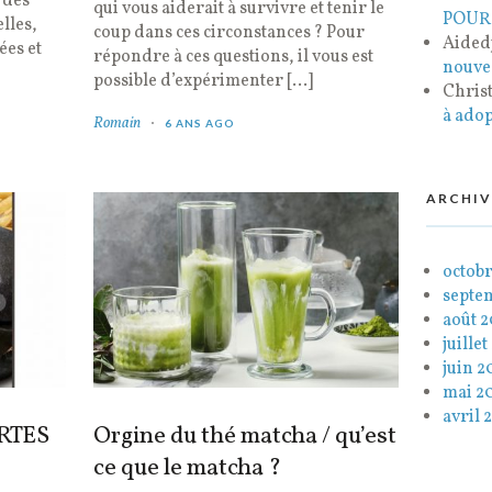
 des
qui vous aiderait à survivre et tenir le
POUR
elles,
coup dans ces circonstances ? Pour
Aidedj
ées et
répondre à ces questions, il vous est
nouve
possible d’expérimenter […]
Chris
à adop
Romain
6 ANS AGO
ARCHIV
octob
septe
août 
juille
juin 2
mai 2
avril 
RTES
Orgine du thé matcha / qu’est
ce que le matcha ?