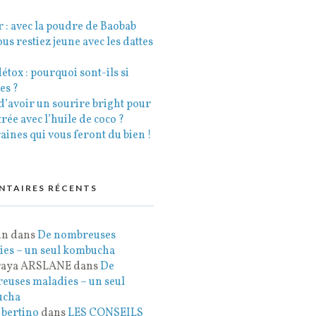
 : avec la poudre de Baobab
vous restiez jeune avec les dattes
étox : pourquoi sont-ils si
es ?
d’avoir un sourire bright pour
trée avec l’huile de coco ?
aines qui vous feront du bien !
TAIRES RÉCENTS
in
dans
De nombreuses
ies – un seul kombucha
raya ARSLANE
dans
De
euses maladies – un seul
ucha
 bertino
dans
LES CONSEILS