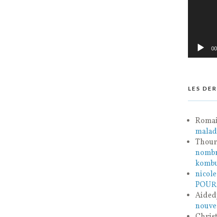
00
LES DE
Roma
malad
Thou
nombr
komb
nicole
POUR
Aidedj
nouve