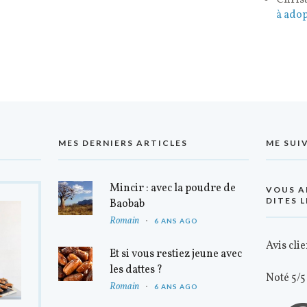
Chris
à adop
MES DERNIERS ARTICLES
ME SUI
Mincir : avec la poudre de
VOUS A
DITES L
Baobab
Romain
6 ANS AGO
Avis clie
Et si vous restiez jeune avec
les dattes ?
Noté 5/5
Romain
6 ANS AGO