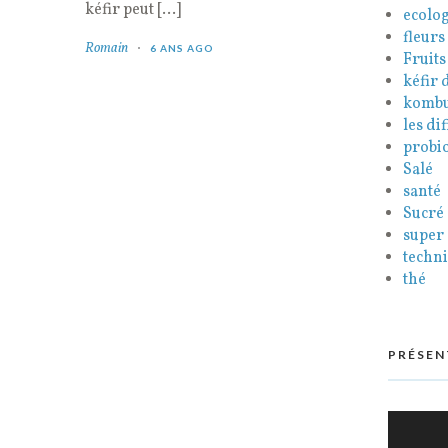
kéfir peut […]
ecolog
fleurs
Romain
6 ANS AGO
Fruits
kéfir d
komb
les di
probi
Salé
santé
Sucré
super
techni
thé
PRÉSEN
Lecteur
vidéo