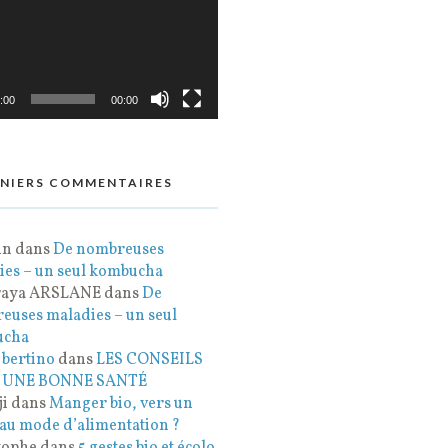
:00
00:00
RNIERS COMMENTAIRES
in
dans
De nombreuses
ies – un seul kombucha
raya ARSLANE
dans
De
euses maladies – un seul
ucha
 bertino
dans
LES CONSEILS
 UNE BONNE SANTÉ
i
dans
Manger bio, vers un
au mode d’alimentation ?