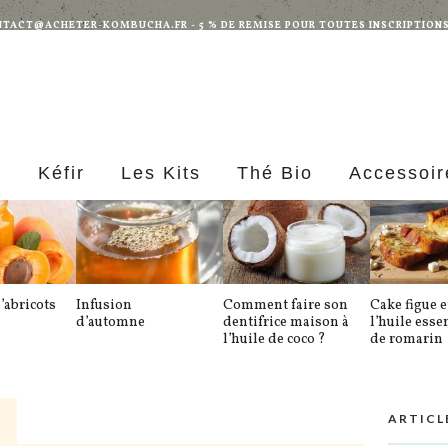
 CONTACT@ACHETER-KOMBUCHA.FR - 5 % DE REMISE POUR TOUTES INSCRIPTION
a
Kéfir
Les Kits
Thé Bio
Accessoir
abricots
Infusion
Comment faire son
Cake figue et
d’automne
dentifrice maison à
l’huile esse
l’huile de coco ?
de romarin
ARTICL