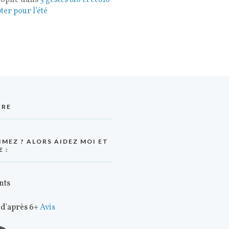
tophe
dans
5 gestes bio et écolo
ter pour l’été
VRE
IMEZ ? ALORS AIDEZ MOI ET
E :
nts
 d'après 6+
Avis