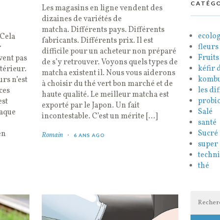
CATÉGO
Les magasins en ligne vendent des
dizaines de variétés de
matcha. Différents pays. Différents
ecolog
 Cela
fabricants. Différents prix. Il est
fleurs
r
difficile pour un acheteur non préparé
Fruits
rvent pas
de s’y retrouver. Voyons quels types de
kéfir d
térieur.
matcha existent il. Nous vous aiderons
komb
rs n’est
à choisir du thé vert bon marché et de
les di
ces
haute qualité. Le meilleur matcha est
probi
est
exporté par le Japon. Un fait
Salé
haque
incontestable. C’est un mérite […]
santé
Sucré
en
Romain
6 ANS AGO
super
techni
thé
Recherc