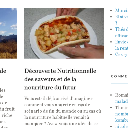
Mincir
Et si 
?
Thés d
efficac
Envie 
la ren
Ces gr
 de
Découverte Nutritionnelle
COMMEN
des saveurs et de la
nourriture du futur
les
Roma
le
Vous est-il déjà arrivé d’imaginer
malad
s de
comment vous nourrir en cas de
Thou
du fruit
scénario de fin du monde ou au cas où
nombr
e riche
la nourriture habituelle venait à
komb
nes
manquer ? Avez-vous une idée de ce
nicole