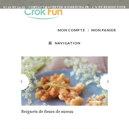
07 56 82 34 97 - CONTACT@ACHETER-KOMBUCHA.FR - 5 % DE REMISE POUR
TOUTES INSCRIPTIONS À LA NEWSLETTER
MON COMPTE
MON PANIER
NAVIGATION
Beignets de fleurs de sureau
Compote d’