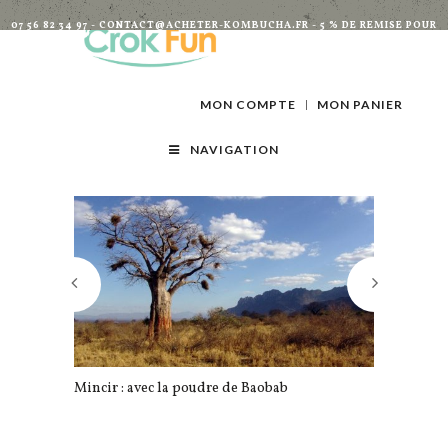
07 56 82 34 97 - CONTACT@ACHETER-KOMBUCHA.FR - 5 % DE REMISE POUR
TOUTES INSCRIPTIONS À LA NEWSLETTER
MON COMPTE
MON PANIER
NAVIGATION
Mincir : avec la poudre de Baobab
Et si vous r