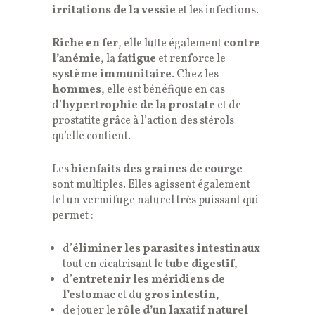
irritations de la vessie
et les infections.
Riche en fer
, elle lutte également
contre
l’anémie
, la
fatigue
et renforce le
système immunitaire
. Chez les
hommes
, elle est bénéfique en cas
d’
hypertrophie de la prostate
et de
prostatite grâce à l’action des stérols
qu’elle contient.
Les
bienfaits des graines de courge
sont multiples. Elles agissent également
tel un vermifuge naturel très puissant qui
permet :
d’
éliminer les parasites intestinaux
tout en cicatrisant le
tube digestif
,
d’
entretenir les méridiens de
l’estomac
et du
gros intestin
,
de jouer le
rôle d’un laxatif naturel