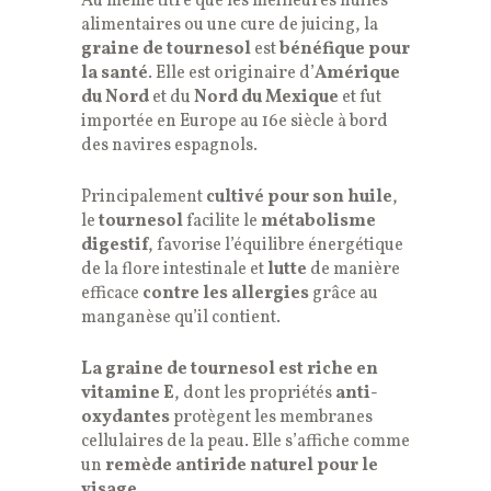
Au même titre que les meilleures huiles
alimentaires ou une cure de juicing, la
graine de tournesol
est
bénéfique pour
la santé
. Elle est originaire d’
Amérique
du Nord
et du
Nord du Mexique
et fut
importée en Europe au 16e siècle à bord
des navires espagnols.
Principalement
cultivé pour son huile
,
le
tournesol
facilite le
métabolisme
digestif
, favorise l’équilibre énergétique
de la flore intestinale et
lutte
de manière
efficace
contre les allergies
grâce au
manganèse qu’il contient.
La graine de tournesol est riche en
vitamine E
, dont les propriétés
anti-
oxydantes
protègent les membranes
cellulaires de la peau. Elle s’affiche comme
un
remède antiride naturel pour le
visage
.