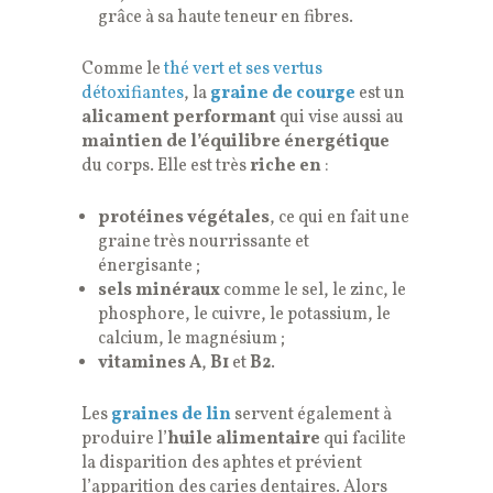
grâce à sa haute teneur en fibres.
Comme le
thé vert et ses vertus
détoxifiantes
, la
graine de courge
est un
alicament performant
qui vise aussi au
maintien de l’équilibre énergétique
du corps. Elle est très
riche en
:
protéines végétales
, ce qui en fait une
graine très nourrissante et
énergisante ;
sels minéraux
comme le sel, le zinc, le
phosphore, le cuivre, le potassium, le
calcium, le magnésium ;
vitamines A
,
B1
et
B2
.
Les
graines de lin
servent également à
produire l’
huile alimentaire
qui facilite
la disparition des aphtes et prévient
l’apparition des caries dentaires. Alors