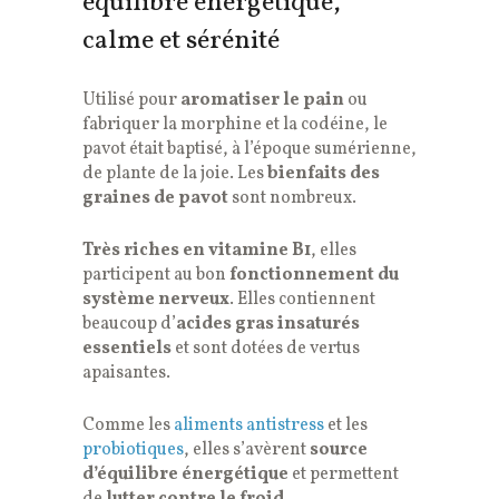
équilibre énergétique,
calme et sérénité
Utilisé pour
aromatiser le pain
ou
fabriquer la morphine et la codéine, le
pavot était baptisé, à l’époque sumérienne,
de plante de la joie. Les
bienfaits des
graines de pavot
sont nombreux.
Très riches en vitamine B1
, elles
participent au bon
fonctionnement du
système nerveux
. Elles contiennent
beaucoup d’
acides gras insaturés
essentiels
et sont dotées de vertus
apaisantes.
Comme les
aliments antistress
et les
probiotiques
, elles s’avèrent
source
d’équilibre énergétique
et permettent
de
lutter contre le froid
.