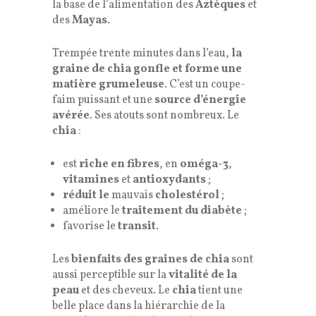
la base de l’alimentation des
Aztèques
et
des
Mayas
.
Trempée trente minutes dans l’eau,
la
graine de chia gonfle et forme une
matière grumeleuse
. C’est un coupe-
faim puissant et une
source d’énergie
avérée
. Ses atouts sont nombreux. Le
chia
:
est
riche en fibres
, en
oméga-3
,
vitamines
et
antioxydants
;
réduit le
mauvais
cholestérol
;
améliore le
traitement du diabète
;
favorise le
transit
.
Les
bienfaits des graines de chia
sont
aussi perceptible sur la
vitalité de la
peau
et des cheveux. Le
chia
tient une
belle place dans la hiérarchie de la