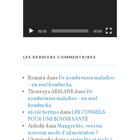
00:00
00:00
LES DERNIERS COMMENTAIRES
Romain
dans
De nombreuses maladies
– un seul kombucha
Thouraya ARSLANE
dans
De
nombreuses maladies – un seul
kombucha
nicole bertino
dans
LES CONSEILS
POUR UNE BONNE SANTÉ
Aidedji
dans
Manger bio, vers un
nouveau mode d’alimentation ?
Christophe
dans
5 gestes bio et écolo à