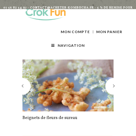
07 56 82 34 97 - CONTACT@ACHETER-KOMBUCHA.FR - 5 % DE REMISE POUR
TOUTES INSCRIPTIONS À LA NEWSLETTER
MON COMPTE
MON PANIER
NAVIGATION
Beignets de fleurs de sureau
Compote d’