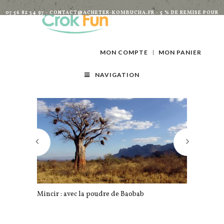
07 56 82 34 97 - CONTACT@ACHETER-KOMBUCHA.FR - 5 % DE REMISE POUR
TOUTES INSCRIPTIONS À LA NEWSLETTER
MON COMPTE
MON PANIER
NAVIGATION
Mincir : avec la poudre de Baobab
Et si vous r