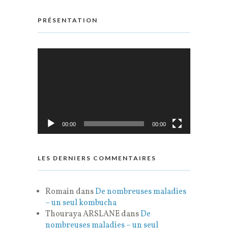
PRÉSENTATION
Lecteur
vidéo
00:00
00:00
LES DERNIERS COMMENTAIRES
Romain
dans
De nombreuses maladies
– un seul kombucha
Thouraya ARSLANE
dans
De
nombreuses maladies – un seul