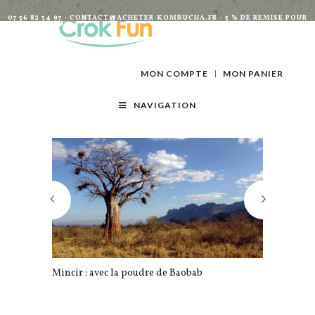
07 56 82 34 97 - CONTACT@ACHETER-KOMBUCHA.FR - 5 % DE REMISE POUR
TOUTES INSCRIPTIONS À LA NEWSLETTER
MON COMPTE
MON PANIER
NAVIGATION
Mincir : avec la poudre de Baobab
Et si vous r