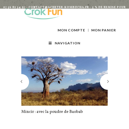
07 56 82 34 97 - CONTACT@ACHETER-KOMBUCHA.FR - 5 % DE REMISE POUR
TOUTES INSCRIPTIONS À LA NEWSLETTER
MON COMPTE
MON PANIER
NAVIGATION
Mincir : avec la poudre de Baobab
Et si vous r