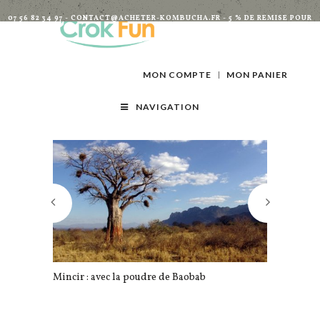
07 56 82 34 97 - CONTACT@ACHETER-KOMBUCHA.FR - 5 % DE REMISE POUR
TOUTES INSCRIPTIONS À LA NEWSLETTER
MON COMPTE
MON PANIER
NAVIGATION
Mincir : avec la poudre de Baobab
Et si vous r