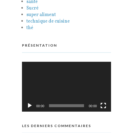
santé
Sucré
super aliment
technique de cuisine
thé
PRÉSENTATION
Lecteur
vidéo
00:00
00:00
LES DERNIERS COMMENTAIRES