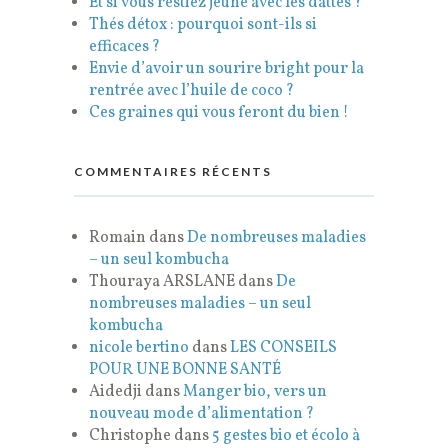
Et si vous restiez jeune avec les dattes ?
Thés détox : pourquoi sont-ils si
efficaces ?
Envie d’avoir un sourire bright pour la
rentrée avec l’huile de coco ?
Ces graines qui vous feront du bien !
COMMENTAIRES RÉCENTS
Romain
dans
De nombreuses maladies
– un seul kombucha
Thouraya ARSLANE
dans
De
nombreuses maladies – un seul
kombucha
nicole bertino
dans
LES CONSEILS
POUR UNE BONNE SANTÉ
Aidedji
dans
Manger bio, vers un
nouveau mode d’alimentation ?
Christophe
dans
5 gestes bio et écolo à